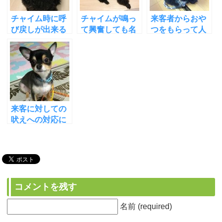
チャイム時に呼
チャイムが鳴っ
来客者からおや
び戻しが出来る
て興奮しても名
つをもらって人
ようになってき
前を呼ぶと来る
好きに！
ました！
ようになりまし
た！
来客に対しての
吠えへの対応に
ついて
コメントを残す
名前 (required)