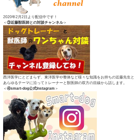
2020年2月2日より配信中です！
＜
③近藤獣医師との対談チャンネル
＞
西洋医学にとどまらず、東洋医学や整体など様々な知識をお持ちの近藤先生と
あらゆるテーマに沿ってトレーナーと獣医師の双方の目線から話します。
＜
④smart-dog公式Instagram
＞