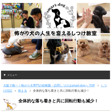
メニュー
大阪で唯一！怖がり犬専門の幼稚園・訪問しつけはsmart-dogへ
TOP
しつ
け日記
吠える
全体的な落ち着きと共に回転行動も減少！
全体的な落ち着きと共に回転行動も減少！