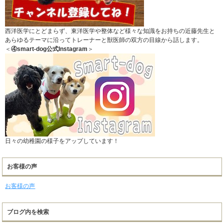
西洋医学にとどまらず、東洋医学や整体など様々な知識をお持ちの近藤先生と
あらゆるテーマに沿ってトレーナーと獣医師の双方の目線から話します。
＜
④smart-dog公式Instagram
＞
日々の幼稚園の様子をアップしています！
お客様の声
お客様の声
ブログ内を検索