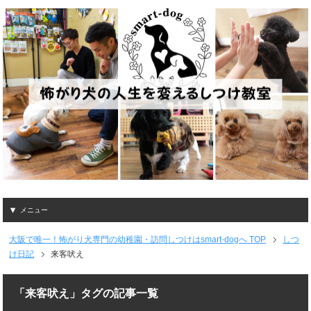
メニュー
大阪で唯一！怖がり犬専門の幼稚園・訪問しつけはsmart-dogへ
TOP
しつ
け日記
来客吠え
「来客吠え」タグの記事一覧