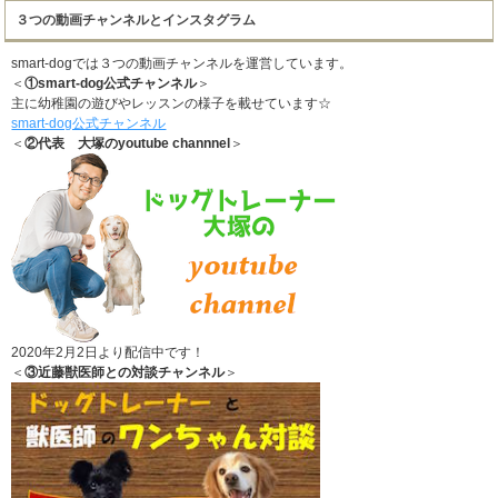
３つの動画チャンネルとインスタグラム
smart-dogでは３つの動画チャンネルを運営しています。
＜
①smart-dog公式チャンネル
＞
主に幼稚園の遊びやレッスンの様子を載せています☆
smart-dog公式チャンネル
＜
②代表 大塚のyoutube channnel
＞
2020年2月2日より配信中です！
＜
③近藤獣医師との対談チャンネル
＞