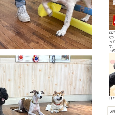
西
な
っ
す
＜
④
日
お