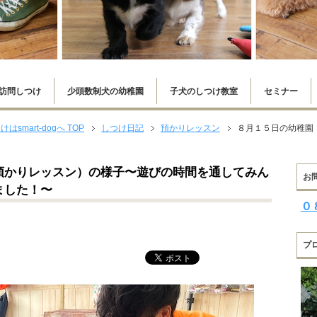
訪問しつけ
少頭数制犬の幼稚園
子犬のしつけ教室
セミナー
mart-dogへ
TOP
しつけ日記
預かりレッスン
８月１５日の幼稚園
預かりレッスン）の様子〜遊びの時間を通してみん
お
ました！〜
０
プ