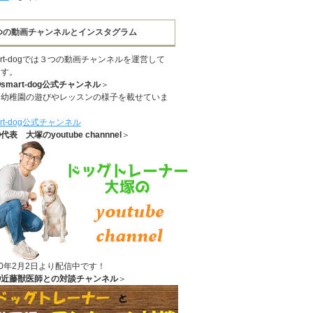
つの動画チャンネルとインスタグラム
art-dogでは３つの動画チャンネルを運営して
ます。
smart-dog公式チャンネル
＞
に幼稚園の遊びやレッスンの様子を載せていま
☆
art-dog公式チャンネル
代表 大塚のyoutube channnel
＞
20年2月2日より配信中です！
③近藤獣医師との対談チャンネル
＞