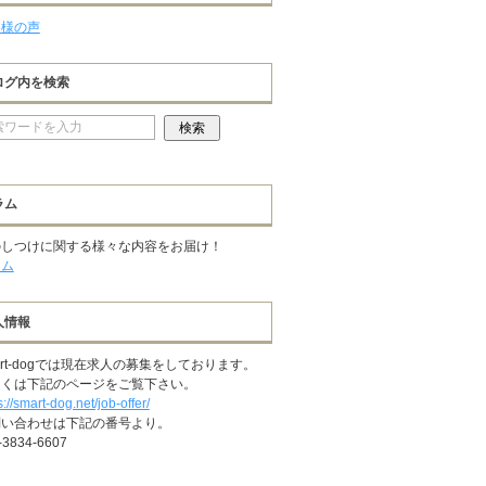
客様の声
ログ内を検索
ラム
のしつけに関する様々な内容をお届け！
ラム
人情報
art-dogでは現在求人の募集をしております。
しくは下記のページをご覧下さい。
s://smart-dog.net/job-offer/
問い合わせは下記の番号より。
-3834-6607