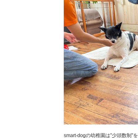
smart-dogの幼稚園は”少頭