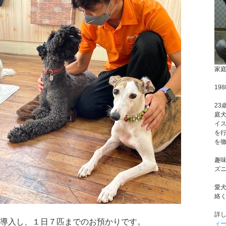
家
19
23
庭
イ
を
を
趣
ズ
愛
絡
詳
数制”を導入し、１日７匹までのお預かりです。
ィ