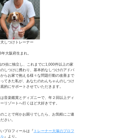
庭犬しつけトレーナー
88年大阪府生まれ。
歳の頃に独立し、これまでに1,000件以上の家
犬のしつけに携わり、基本的なしつけのアドバ
スからお家で抱える様々な問題行動の改善まで
行ってきた私が、あなたのわんちゃんのしつけ
徹底的にサポートさせていただきます。
味は音楽鑑賞とディズニーで、年２回以上ディ
ニーリゾートへ行くほど大好きです。
犬のことで何かお困りでしたら、お気軽にご連
ください。
しいプロフィールは『
トレーナー大塚のプロフ
ール
』より。