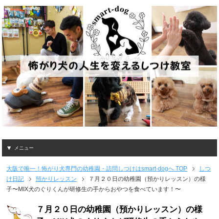
メニュー
大阪で唯一！怖がり犬専門の幼稚園・訪問しつけはsmart-dogへ
TOP
しつ
け日記
預かりレッスン
７月２０日の幼稚園（預かりレッスン）の様
子〜MIX犬のぐりくんが研修生の手からおやつを食べています！〜
７月２０日の幼稚園（預かりレッスン）の様