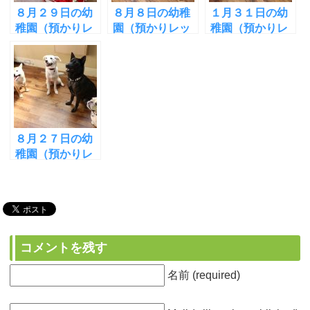
８月２９日の幼
８月８日の幼稚
１月３１日の幼
稚園（預かりレ
園（預かりレッ
稚園（預かりレ
ッスン）の様
スン）の様子〜
ッスン）の様
子〜チャイム吠
短時間の散歩ト
子〜みんなでマ
え対策のトレー
レ！〜
ットトレーニン
ニング〜
グ〜
８月２７日の幼
稚園（預かりレ
ッスン）の様
子〜みんなで”ハ
ウス”と”マッ
ト”の練習！
コメントを残す
名前 (required)