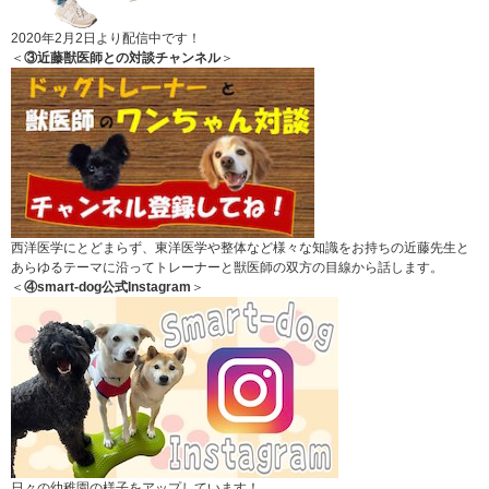
2020年2月2日より配信中です！
＜
③近藤獣医師との対談チャンネル
＞
西洋医学にとどまらず、東洋医学や整体など様々な知識をお持ちの近藤先生と
あらゆるテーマに沿ってトレーナーと獣医師の双方の目線から話します。
＜
④smart-dog公式Instagram
＞
日々の幼稚園の様子をアップしています！