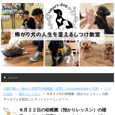
メニュー
大阪で唯一！怖がり犬専門の幼稚園・訪問しつけはsmart-dogへ
TOP
しつ
け日記
預かりレッスン
８月２２日の幼稚園（預かりレッスン）の様
子〜カフェを想定したマットトレーニング！〜
８月２２日の幼稚園（預かりレッスン）の様