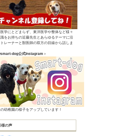
洋医学にとどまらず、東洋医学や整体など様々
知識をお持ちの近藤先生とあらゆるテーマに沿
てトレーナーと獣医師の双方の目線から話しま
。
smart-dog公式Instagram
＞
々の幼稚園の様子をアップしています！
客様の声