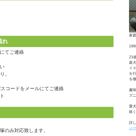
家
流れ
19
にてご連絡
23
庭
い
イ
を
より。
を
、パスコードをメールにてご連絡
趣
ズ
ト
愛
絡
詳
ィ
塚のみ対応致します。