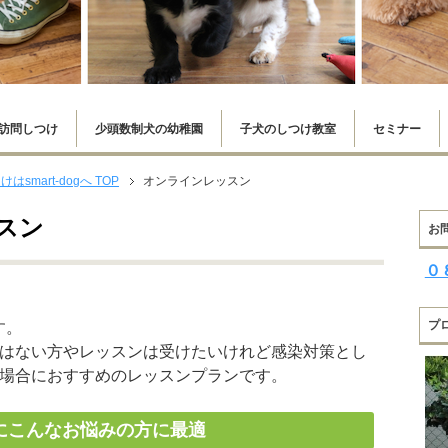
訪問しつけ
少頭数制犬の幼稚園
子犬のしつけ教室
セミナー
mart-dogへ
TOP
オンラインレッスン
スン
お
０
プ
す。
はない方やレッスンは受けたいけれど感染対策とし
場合におすすめのレッスンプランです。
にこんなお悩みの方に最適