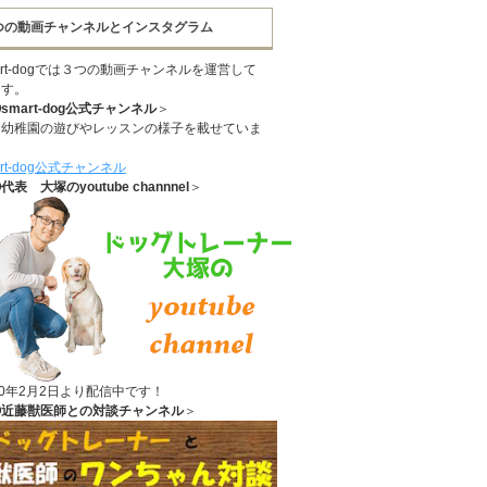
つの動画チャンネルとインスタグラム
art-dogでは３つの動画チャンネルを運営して
ます。
smart-dog公式チャンネル
＞
に幼稚園の遊びやレッスンの様子を載せていま
☆
art-dog公式チャンネル
代表 大塚のyoutube channnel
＞
20年2月2日より配信中です！
③近藤獣医師との対談チャンネル
＞