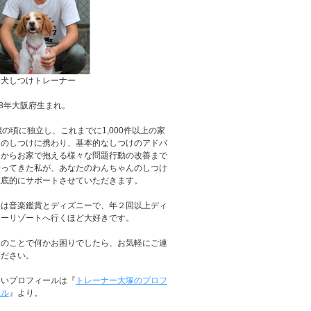
庭犬しつけトレーナー
88年大阪府生まれ。
歳の頃に独立し、これまでに1,000件以上の家
犬のしつけに携わり、基本的なしつけのアドバ
スからお家で抱える様々な問題行動の改善まで
行ってきた私が、あなたのわんちゃんのしつけ
徹底的にサポートさせていただきます。
味は音楽鑑賞とディズニーで、年２回以上ディ
ニーリゾートへ行くほど大好きです。
犬のことで何かお困りでしたら、お気軽にご連
ください。
しいプロフィールは『
トレーナー大塚のプロフ
ール
』より。