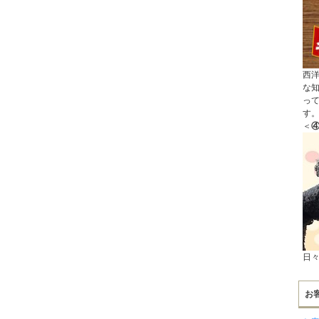
西
な
っ
す
＜
④
日
お