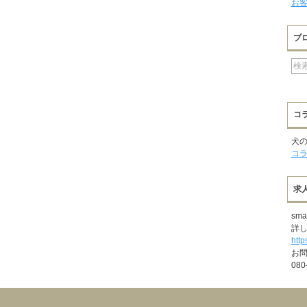
お
ブ
コ
犬
コ
求
sm
詳
http
お
080