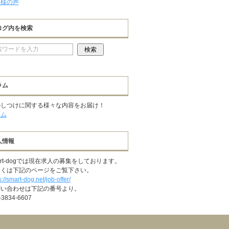
客様の声
ログ内を検索
ラム
のしつけに関する様々な内容をお届け！
ラム
人情報
art-dogでは現在求人の募集をしております。
しくは下記のページをご覧下さい。
s://smart-dog.net/job-offer/
問い合わせは下記の番号より。
-3834-6607