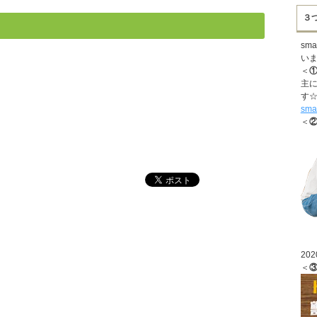
３
sm
い
＜
①
主
す
sm
＜
②
20
＜