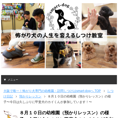
メニュー
大阪で唯一！怖がり犬専門の幼稚園・訪問しつけはsmart-dogへ
TOP
しつ
け日記
預かりレッスン
８月１０日の幼稚園（預かりレッスン）の様
子〜今日は久しぶりに甲斐犬のカイくんが参加しています！〜
８月１０日の幼稚園（預かりレッスン）の様