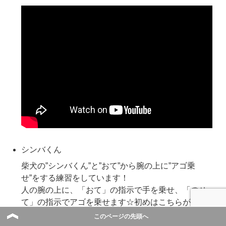
シンバくん
柴犬の”シンバくん”と”おて”から腕の上に”アゴ乗
せ”をする練習をしています！
人の腕の上に、「おて」の指示で手を乗せ、「のせ
て」の指示でアゴを乗せます☆初めはこちらが手を
出すと”シンバくん”は手ではなくアゴを乗せてきてい
このページの先頭へ