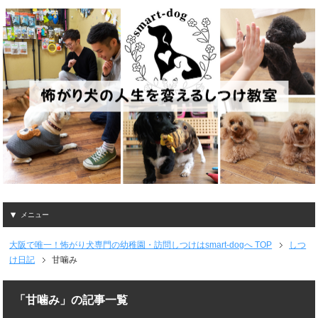
メニュー
大阪で唯一！怖がり犬専門の幼稚園・訪問しつけはsmart-dogへ
TOP
しつ
け日記
甘噛み
「甘噛み」の記事一覧