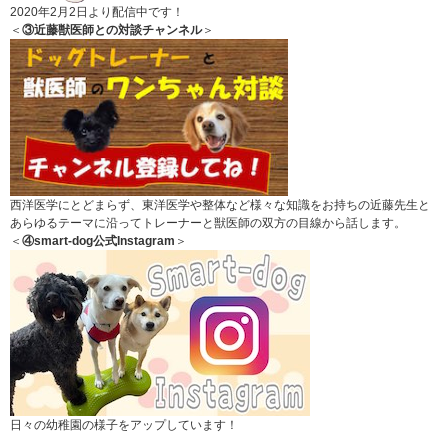
2020年2月2日より配信中です！
＜
③近藤獣医師との対談チャンネル
＞
西洋医学にとどまらず、東洋医学や整体など様々な知識をお持ちの近藤先生と
あらゆるテーマに沿ってトレーナーと獣医師の双方の目線から話します。
＜
④smart-dog公式Instagram
＞
日々の幼稚園の様子をアップしています！