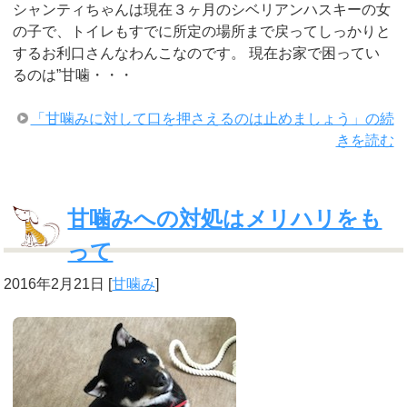
シャンティちゃんは現在３ヶ月のシベリアンハスキーの女
の子で、トイレもすでに所定の場所まで戻ってしっかりと
するお利口さんなわんこなのです。 現在お家で困ってい
るのは”甘噛・・・
「甘噛みに対して口を押さえるのは止めましょう」の続
きを読む
甘噛みへの対処はメリハリをも
って
2016年2月21日
[
甘噛み
]