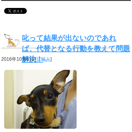
叱って結果が出ないのであれ
ば、代替となる行動を教えて問題
解決！
2016年10月6日
[
甘噛み
]